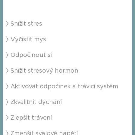
⧽ Snížit stres
⧽ Vyčistit mysl
⧽ Odpočinout si
⧽ Snížit stresový hormon
⧽ Aktivovat odpočinek a trávicí systém
⧽ Zkvalitnit dýchání
⧽ Zlepšit trávení
⧽ Zmenšit svalové napětí