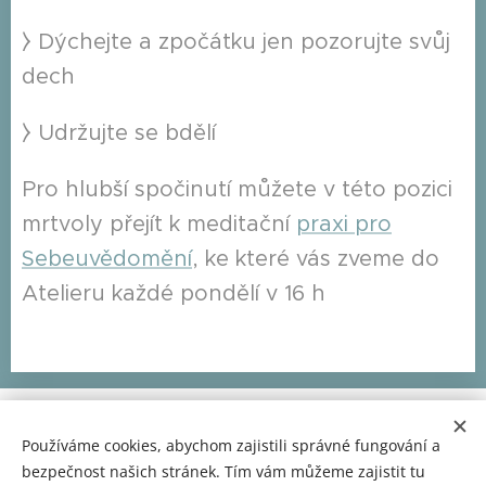
⧽ Dýchejte a zpočátku jen pozorujte svůj
dech
⧽ Udržujte se bdělí
Pro hlubší spočinutí můžete v této pozici
mrtvoly přejít k meditační
praxi pro
Sebeuvědomění
, ke které vás zveme do
Atelieru každé pondělí v 16 h
Jedním z hlavních účelů proč praktikovat
Používáme cookies, abychom zajistili správné fungování a
bezpečnost našich stránek. Tím vám můžeme zajistit tu
tuto JednoDuchou praxi, je přinést