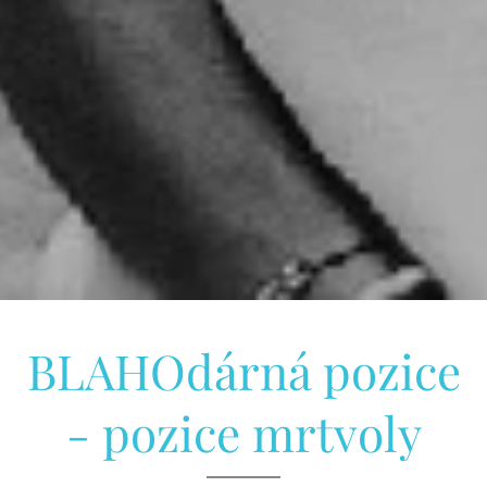
BLAHOdárná pozice
- pozice mrtvoly