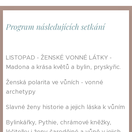
Program n
ásledujících
setkání
LISTOPAD - ŽENSKÉ VONNÉ LÁTKY -
Madona a krása květů a bylin, pryskyřic.
Ženská polarita ve vůních - vonné
archetypy
Slavné ženy historie a jejich láska k vůním
Bylinkářky, Pythie, chrámové kněžky,
léčitelky i ženy čarodějné a vůně v jejich