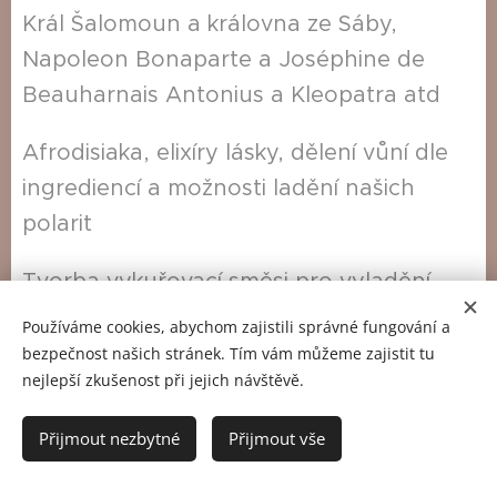
Král Šalomoun a královna ze Sáby,
Napoleon Bonaparte a Joséphine de
Beauharnais Antonius a Kleopatra atd
Afrodisiaka, elixíry lásky, dělení vůní dle
ingrediencí a možnosti ladění našich
polarit
Tvorba vykuřovací směsi pro vyladění
polarit
Používáme cookies, abychom zajistili správné fungování a
bezpečnost našich stránek. Tím vám můžeme zajistit tu
nejlepší zkušenost při jejich návštěvě.
ÚNOR - STAROVĚKÉ VONNÉ NÁRODY A
Přijmout nezbytné
Přijmout vše
JEJICH ODKAZ - Ibn Sina Isfahani