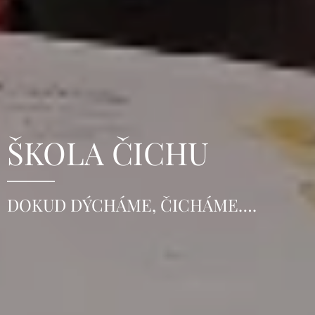
ŠKOLA ČICHU
DOKUD DÝCHÁME, ČICHÁME….