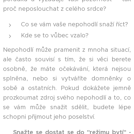
proč neposlouchat z celého srdce?
Co se vám vaše nepohodlí snaží říct?
Kde se to vůbec vzalo?
Nepohodlí může pramenit z mnoha situací,
ale často souvisí s tím, že si věci berete
osobně, že máte očekávání, která nejsou
splněna, nebo si vytváříte domněnky o
sobě a ostatních. Pokud dokážete jemně
prozkoumat zdroj svého nepohodlí a to, co
se vám může snažit sdělit, budete lépe
schopni přijmout jeho poselství.
☘︎
Snažte se d
ostat se do "režimu bytí" -