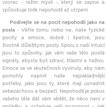
vzorec - režim mysli -, který se zapne a
způsobuje tolik nepohodlí až utrpení.
☘︎
Podívejte se na pocit nepohodlí jako na
posla
- Věřte tomu nebo ne, naše fyzické
pocity a emoce, dobré i špatné, jsou
životně důležitými posly. Spolu s naší intuicí
jsou to způsoby, jak vám vaše tělo posílá
signály, abyste byli zdraví, šťastní a naživu.
Emoce se ve skutečnosti vyvinuly, aby nám
pomohly naplnit naše nejzákladnější
potřeby, jako jsou ty, které mají usnadnit
sebezáchovu a bezpečí. Nepohodlí je pokus
vašeho těla dát vám vědět, že něco není v
pořádku a vyžaduje vaši pozornost – tak