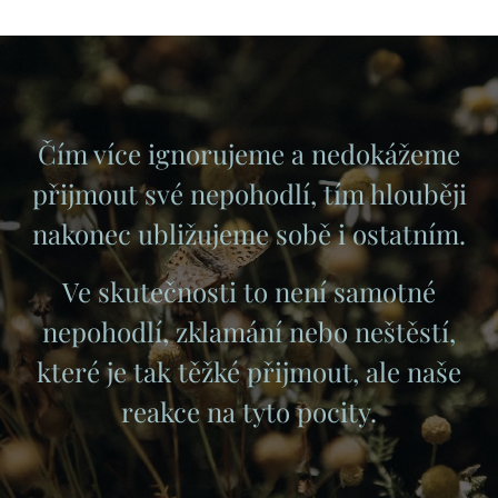
Čím více ignorujeme a nedokážeme
přijmout své nepohodlí, tím hlouběji
nakonec ubližujeme sobě i ostatním.
Ve skutečnosti to není samotné
nepohodlí, zklamání nebo neštěstí,
které je tak těžké přijmout, ale naše
reakce na tyto pocity.