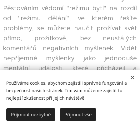
Pěstováním vědomí "režimu bytí" na rozdíl
od "režimu dělání", ve kterém řešíte
problémy, se můžete naučit prožívat svět
přímo, prožitkově, bez neustálých
komentářů negativních myšlenek. Vidět
nepříjemné myšlenky jako jednoduše
mentální události, které přicházejí a
odcházejí v mysli jako mraky na obloze. To
Používáme cookies, abychom zajistili správné fungování a
je úplně něco jiného, ​​než je brát doslova.
bezpečnost našich stránek. Tím vám můžeme zajistit tu
Nemusí být nutně pravdou a ve
nejlepší zkušenost při jejich návštěvě.
skutečnosti k ní mohou mít daleko.
Přijmout nezbytné
Přijmout vše
Zeptejte se sami sebe: