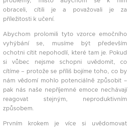
problémy, místo abychom se k nim
obraceli, cítili je a považovali je za
příležitosti k učení.
Abychom prolomili tyto vzorce emočního
vyhýbání se, musíme být především
ochotni cítit nepohodlí, které tam je. Pokud
si vůbec nejsme schopni uvědomit, co
cítíme – protože se příliš bojíme toho, co by
nám vědomí mohlo potenciálně způsobit –
pak nás naše nepříjemné emoce nechávají
reagovat stejným, neproduktivním
způsobem.
Prvním krokem je více si uvědomovat